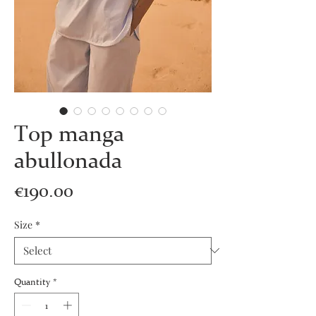
Top manga
abullonada
Price
€190.00
Size
*
Quantity
*