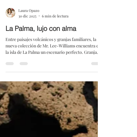
Laura Opazo
30 dic 2025
6 min de lectura
La Palma, lujo con alma
Entre paisajes volcánicos y granjas familiares, la
nueva colección de Mr. Lee-Williams encuentra en
la isla de La Palma un escenario perfecto. Granja
Montellano - Capa líneas lentejuela mate La Palma
es conocida como la isla donde los relojes se
detienen . Una forma poética de describir un lugar
donde la calma desafía a la prisa: un lujo escaso en
estos tiempos. Yo llegué con la libreta en blanco, la
maleta ligera y la esperanza de que el wifi fallara lo
justo para no tener e